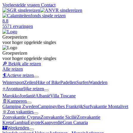
Veelgestelde vragen
Contact
8.8
5571 ervaringen
Groepsreizen
voor hoger opgeleide singles
Groepsreizen
voor hoger opgeleide singles
🔎
Bekijk alle reizen
Alle reizen
🏄
Actieve reizen
Wintersport
Zeilen
Hike of Bike
Padellen
Surfen
Wandelen
⭐️
Avontuurlijke reizen
Marokko
Jordanië
Albanië
Villa Toscane
📄
Kamperen
Glamping Zweden
Campingvibes Frankrijk
Surfvakantie Montalivet
🔆
Zon vakanties
Zonvakantie Cyprus
Zonvakantie Sicilië
Zonvakantie
Kreta
Gambia
Egypte
Kaapverdië
Gran Canaria
🏰
Weekenden