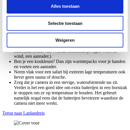
Alles toestaan
Het dragen van een bril kan bij een sneeuwscootersafari lastig
zijn omdat de glazen onder de helm of motorbril kunnen
beslaan. Als je contactlenzen hebt, wordt aangeraden om die
Selectie toestaan
te dragen.
Het is beter om voorafgaand aan de sneeuwscootersafari geen
crème of make-up op het gezicht te doen, want met crèmes
Weigeren
heb je meer kans op bevriezing van de huid.
Mocht je toch crème gebruiken, dan niet op waterbasis. (De
calendula crème van Weleda beschermt je tegen weer en
wind, een aanrader.)
Ben je een koukleum? Dan zijn warmtepacks voor je handen
en voeten een aanrader.
Neem vlak voor een safari bij extreem lage temperaturen ook
liever geen sauna of douche.
Zorg dat je camera in een stevige, waterafstotende tas zit.
Verder is het een goed idee om extra batterijen in een borstzak
te stoppen om ze op temperatuur te houden. Het gebeurt
namelijk nogal eens dat de batterijen bevriezen waardoor de
camera niet meer werkt.
Terug naar Laplandreis