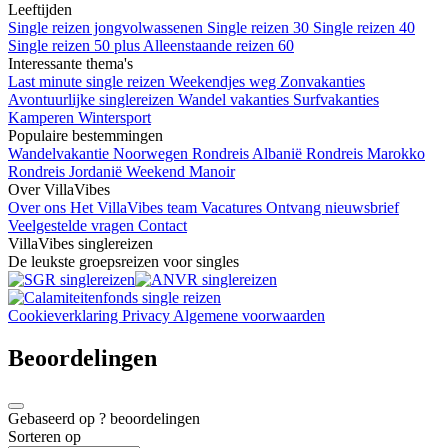
Leeftijden
Single reizen jongvolwassenen
Single reizen 30
Single reizen 40
Single reizen 50 plus
Alleenstaande reizen 60
Interessante thema's
Last minute single reizen
Weekendjes weg
Zonvakanties
Avontuurlijke singlereizen
Wandel vakanties
Surfvakanties
Kamperen
Wintersport
Populaire bestemmingen
Wandelvakantie Noorwegen
Rondreis Albanië
Rondreis Marokko
Rondreis Jordanië
Weekend Manoir
Over VillaVibes
Over ons
Het VillaVibes team
Vacatures
Ontvang nieuwsbrief
Veelgestelde vragen
Contact
VillaVibes singlereizen
De leukste groepsreizen voor singles
Cookieverklaring
Privacy
Algemene voorwaarden
Beoordelingen
Gebaseerd op
?
beoordelingen
Sorteren op