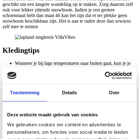
geschikt om een langere wandeling op te maken. Zorg daarom zelf
ook voor lekker zittende snowboots. Indien je een grotere
schoenmaat hebt dan maat 46 kan het zijn dat er ter plekke geen
snowboots beschikbaar zijn. Het is aan te raden deze dan sowieso
zelf mee te nemen
Kledingtips
Wanneer je bij lage temperaturen naar buiten gaat, kun je je
het beste kleden in laagjes.
De eerste laag bestaat uit thermisch ondergoed (broek en shirt
met lange mouw van synthetisch materiaal) en dunne sokken
of kniekousen (ideaal is 70% wol / 30% synthetisch).
De tweede laag uit een skipulli of dunne fleecetrui met een
Toestemming
Details
Over
sportbroek van katoen of fleece. Daaroverheen een dikke trui
(wol of fleece) met een skibroek en wollen (ski)kousen.
De buitenste laag bestaat uit een ski-jack of winterjas, muts en
sjaal, handschoenen of wanten. Het is handig om zowel
Deze website maakt gebruik van cookies
dunne handschoenen mee te nemen als dikkere wanten die
We gebruiken cookies om content en advertenties te
daar overheen gedragen kunnen worden.
personaliseren, om functies voor social media te bieden