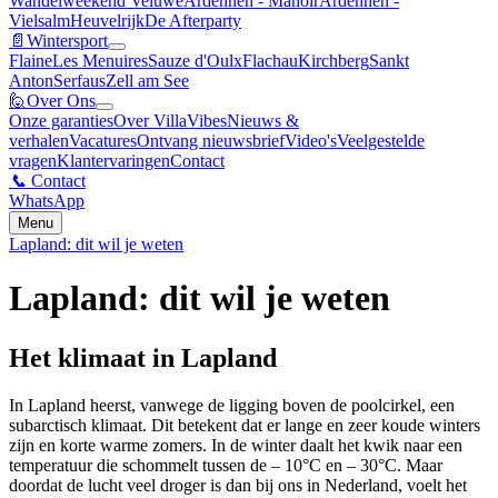
Wandelweekend Veluwe
Ardennen - Manoir
Ardennen -
Vielsalm
Heuvelrijk
De Afterparty
📄
Wintersport
Flaine
Les Menuires
Sauze d'Oulx
Flachau
Kirchberg
Sankt
Anton
Serfaus
Zell am See
🙋
Over Ons
Onze garanties
Over VillaVibes
Nieuws &
verhalen
Vacatures
Ontvang nieuwsbrief
Video's
Veelgestelde
vragen
Klantervaringen
Contact
📞
Contact
WhatsApp
Menu
Lapland: dit wil je weten
Lapland: dit wil je weten
Het klimaat in Lapland
In Lapland heerst, vanwege de ligging boven de poolcirkel, een
subarctisch klimaat. Dit betekent dat er lange en zeer koude winters
zijn en korte warme zomers. In de winter daalt het kwik naar een
temperatuur die schommelt tussen de – 10°C en – 30°C. Maar
doordat de lucht veel droger is dan bij ons in Nederland, voelt het