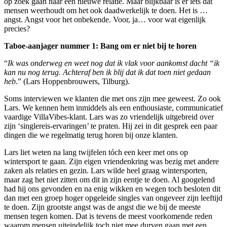
op zoek gaan naar een nieuwe relatie. Maar blijkbaar is er iets dat
mensen weerhoudt om het ook daadwerkelijk te doen. Het is …
angst. Angst voor het onbekende. Voor, ja… voor wat eigenlijk
precies?
Taboe-aanjager nummer 1: Bang om er niet bij te horen
“
Ik was onderweg en weet nog dat ik vlak voor aankomst dacht “ik
kan nu nog terug. Achteraf ben ik blij dat ik dat toen niet gedaan
heb
.” (Lars Hoppenbrouwers, Tilburg).
Soms interviewen we klanten die met ons zijn mee geweest. Zo ook
Lars. We kennen hem inmiddels als een enthousiaste, communicatief
vaardige VillaVibes-klant. Lars was zo vriendelijk uitgebreid over
zijn ‘singlereis-ervaringen’ te praten. Hij zei in dit gesprek een paar
dingen die we regelmatig terug horen bij onze klanten.
Lars liet weten na lang twijfelen tóch een keer met ons op
wintersport te gaan. Zijn eigen vriendenkring was bezig met andere
zaken als relaties en gezin. Lars wilde heel graag wintersporten,
maar zag het niet zitten om dit in zijn eentje te doen. Al googelend
had hij ons gevonden en na enig wikken en wegen toch besloten dit
dan met een groep hoger opgeleide singles van ongeveer zijn leeftijd
te doen. Zijn grootste angst was de angst die we bij de meeste
mensen tegen komen. Dat is tevens de meest voorkomende reden
waarom mensen uiteindelijk toch niet mee durven gaan met een