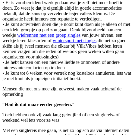
• Er is voorbereidend werk gedaan wat je zelf niet meer hoeft te
doen. Zo weet je dat je eigenlijk altijd in goede accommodaties
belandt, dat de kans op vervelende tegenvallers klein is. De
organisatie heeft immers een reputatie te verdedigen.
• Je kunt activiteiten doen die je nooit kunt doen als je alleen of met
een klein groepje op pad zou gaan. Denk bijvoorbeeld aan een
weekje
wielrennen met een groep singles
van jouw niveau, een
weekje leren kitesurfen of
wintersport met singles
die net zo goed
skiën als jij (veel mensen die elkaar bij VillaVibes hebben leren
kennen vragen om die reden of we ook geen weken willen gaan
organiseren voor niet-singles).
• Je hebt kansen om een nieuwe liefde te ontmoeten of andere
interessante contacten op te doen.
• Je kunt tot 6 weken voor vertrek nog kosteloos annuleren, iets wat
je niet kunt als je op eigen initiatief boekt.
Mensen die met ons mee zijn geweest, maken vaak achteraf de
opmerking
“Had ik dat maar eerder geweten.
”
Toch hebben ook zij vaak lang getwijfeld of een singlereis- of
weekend wel iets voor ze was.
Met een singlereis mee gaan, is net zo logisch als via internet-daten