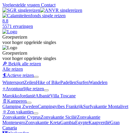
Veelgestelde vragen
Contact
8.8
5571 ervaringen
Groepsreizen
voor hoger opgeleide singles
Groepsreizen
voor hoger opgeleide singles
🔎
Bekijk alle reizen
Alle reizen
🏄
Actieve reizen
Wintersport
Zeilen
Hike of Bike
Padellen
Surfen
Wandelen
⭐️
Avontuurlijke reizen
Marokko
Jordanië
Albanië
Villa Toscane
📄
Kamperen
Glamping Zweden
Campingvibes Frankrijk
Surfvakantie Montalivet
🔆
Zon vakanties
Zonvakantie Cyprus
Zonvakantie Sicilië
Zonvakantie
Montenegro
Zonvakantie Kreta
Gambia
Egypte
Kaapverdië
Gran
Canaria