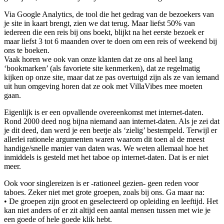
Via Google Analytics, de tool die het gedrag van de bezoekers van
je site in kaart brengt, zien we dat terug. Maar liefst 50% van
iedereen die een reis bij ons boekt, blijkt na het eerste bezoek er
maar liefst 3 tot 6 maanden over te doen om een reis of weekend bij
ons te boeken.
Vaak horen we ook van onze klanten dat ze ons al heel lang
‘bookmarken’ (als favoriete site kenmerken), dat ze regelmatig
kijken op onze site, maar dat ze pas overtuigd zijn als ze van iemand
uit hun omgeving horen dat ze ook met VillaVibes mee moeten
gaan.
Eigenlijk is er een opvallende overeenkomst met internet-daten.
Rond 2000 deed nog bijna niemand aan internet-daten. Als je zei dat
je dit deed, dan werd je een beetje als ‘zielig’ bestempeld. Terwijl er
allerlei rationele argumenten waren waarom dit toen al de meest
handige/snelle manier van daten was. We weten allemaal hoe het
inmiddels is gesteld met het taboe op internet-daten. Dat is er niet
meer.
Ook voor singlereizen is er -rationeel gezien- geen reden voor
taboes. Zeker niet met grote groepen, zoals bij ons. Ga maar na:
• De groepen zijn groot en geselecteerd op opleiding en leeftijd. Het
kan niet anders of er zit altijd een aantal mensen tussen met wie je
een goede of hele goede klik hebt.