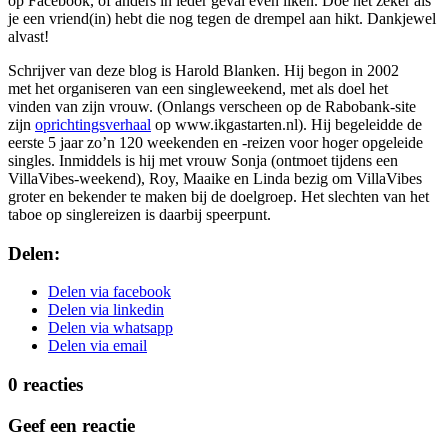
op Facebook, of anders in ieder geval even liken. Doe het zeker als
je een vriend(in) hebt die nog tegen de drempel aan hikt. Dankjewel
alvast!
Schrijver van deze blog is Harold Blanken. Hij begon in 2002
met het organiseren van een singleweekend, met als doel het
vinden van zijn vrouw. (Onlangs verscheen op de Rabobank-site
zijn
oprichtingsverhaal
op www.ikgastarten.nl). Hij begeleidde de
eerste 5 jaar zo’n 120 weekenden en -reizen voor hoger opgeleide
singles. Inmiddels is hij met vrouw Sonja (ontmoet tijdens een
VillaVibes-weekend), Roy, Maaike en Linda bezig om VillaVibes
groter en bekender te maken bij de doelgroep. Het slechten van het
taboe op singlereizen is daarbij speerpunt.
Delen
:
Delen via facebook
Delen via linkedin
Delen via whatsapp
Delen via email
0 reacties
Geef een reactie