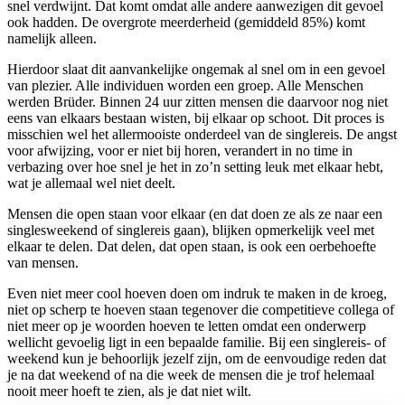
snel verdwijnt. Dat komt omdat alle andere aanwezigen dit gevoel
ook hadden. De overgrote meerderheid (gemiddeld 85%) komt
namelijk alleen.
Hierdoor slaat dit aanvankelijke ongemak al snel om in een gevoel
van plezier. Alle individuen worden een groep. Alle Menschen
werden Brüder. Binnen 24 uur zitten mensen die daarvoor nog niet
eens van elkaars bestaan wisten, bij elkaar op schoot. Dit proces is
misschien wel het allermooiste onderdeel van de singlereis. De angst
voor afwijzing, voor er niet bij horen, verandert in no time in
verbazing over hoe snel je het in zo’n setting leuk met elkaar hebt,
wat je allemaal wel niet deelt.
Mensen die open staan voor elkaar (en dat doen ze als ze naar een
singlesweekend of singlereis gaan), blijken opmerkelijk veel met
elkaar te delen. Dat delen, dat open staan, is ook een oerbehoefte
van mensen.
Even niet meer cool hoeven doen om indruk te maken in de kroeg,
niet op scherp te hoeven staan tegenover die competitieve collega of
niet meer op je woorden hoeven te letten omdat een onderwerp
wellicht gevoelig ligt in een bepaalde familie. Bij een singlereis- of
weekend kun je behoorlijk jezelf zijn, om de eenvoudige reden dat
je na dat weekend of na die week de mensen die je trof helemaal
nooit meer hoeft te zien, als je dat niet wilt.