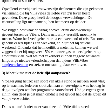
opbloeien tussen de Vibers.
Opvallend verschijnsel trouwens zijn deelnemers die zijn gekomen
via iemand die bij VillaVibes de liefde van z’n leven heeft
gevonden. Deze groep heeft de hoogste verwachtingen. De
teleurstelling ligt met name bij hen het meest op de loer.
We krijgen best vaak de vraag hoeveel er nu daadwerkelijk
gebeurt tussen de Vibers. Dat is natuurlijk vreselijk moeilijk te
meten. Want: heel veel gebeurt er na een weekend of reis. En soms
gebeurt er iets tijdens een weekend, en blijft het bij dat ene
weekend. Ondanks dat het moeilijk te meten is, kunnen we wel
zeggen dat er bij ongeveer 15% van onze gasten ‘iets’ gebeurt op
amoureus vlak. Wat we met zekerheid kunnen zeggen: het aantal
langdurige nieuwe vriendschappen dat tijdens VillaVibes-
singleweekenden
en -reizen ontstaat ligt daar ver boven.
3) Moet ik me niet de hele tijd aanpassen?
Vroeger ging het zo: een soort van akela stond je met een soort vlag
op te wachten. Iedereen sloot zich aan en vervolgens was het dag-in
dag-uit volgen wat het programma voorschreef. Had je ergens geen
zin in, dan deed je dat maar, omdat je het gevoel had dat de groep dit
van je verwachtte.
Dat is natuurlijk niet meer van deze tijd. Vrije tijd is steeds