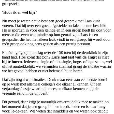
groepsreis:
‘Hoor ik er wel bij?
’
Nu moet je weten dat je best een goed gesprek met Lars kunt
voeren. Dat hij over een goed afgestelde sociale antenne beschikt.
Hij is sportief, in voor een geintje en in een groep heeft hij oog voor
mensen die even wat minder op hun gemak zijn. Lars is een
groepsdier die het niet alleen leuk vindt in een groep, hij wordt door
zo’n groep ook nog eens gezien als een prettig persoon.
En tóch ging zijn hartslag over de 150 toen hij de deurklink in zijn
hand had. Hoe komt dat toch?
Lars had last van de angst er niet
bij te horen
. Iedereen, single of niet-single, hoge- of lage status, wel
of niet aantrekkelijk, we vermijden allemaal graag de situatie waarin
we het gevoel hebben er niet helemaal bij te horen.
Dat zijn nogal wat situaties. Denk maar eens aan een eerste borrel
op je werk met allemaal collega’s die elkaar al kennen. Of een
verjaardagsfeestje waarin de meesten elkaar kennen en jij de
vreemde eend in de bijt bent.
Dit gevoel, daar krijg je natuurlijk onvermijdelijk mee te maken op
het moment dat je een groep binnen treedt. Iedereen is daar bang
voor. Ie-de-reen. Wij weten dat inmiddels en we weten ook dat dit