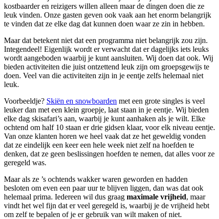
kostbaarder en reizigers willen alleen maar de dingen doen die ze
leuk vinden. Onze gasten geven ook vaak aan het enorm belangrijk
te vinden dat ze elke dag dat kunnen doen waar ze zin in hebben.
Maar dat betekent niet dat een programma niet belangrijk zou zijn.
Integendeel! Eigenlijk wordt er verwacht dat er dagelijks iets leuks
wordt aangeboden waarbij je kunt aansluiten. Wij doen dat ook. Wij
bieden activiteiten die juist ontzettend leuk zijn om groepsgewijs te
doen. Veel van die activiteiten zijn in je eentje zelfs helemaal niet
leuk.
Voorbeeldje?
Skiën en snowboarden
met een grote singles is veel
leuker dan met een klein groepje, laat staan in je eentje. Wij bieden
elke dag skisafari’s aan, waarbij je kunt aanhaken als je wilt. Elke
ochtend om half 10 staan er drie gidsen klaar, voor elk niveau eentje.
Van onze klanten horen we heel vaak dat ze het geweldig vonden
dat ze eindelijk een keer een hele week niet zelf na hoefden te
denken, dat ze geen beslissingen hoefden te nemen, dat alles voor ze
geregeld was.
Maar als ze ’s ochtends wakker waren geworden en hadden
besloten om even een paar uur te blijven liggen, dan was dat ook
helemaal prima. Iedereen wil dus graag
maximale vrijheid
, maar
vindt het wel fijn dat er veel geregeld is, waarbij je de vrijheid hebt
om zelf te bepalen of je er gebruik van wilt maken of niet.