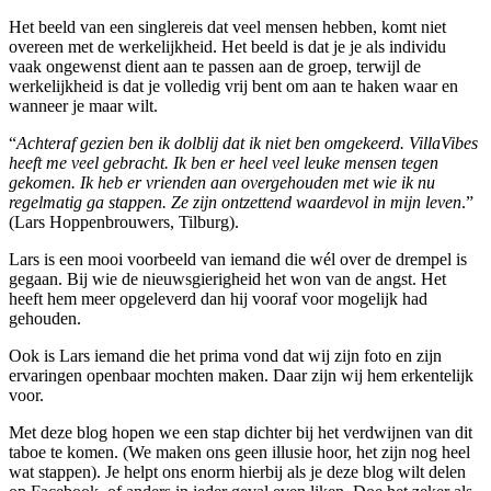
Het beeld van een singlereis dat veel mensen hebben, komt niet
overeen met de werkelijkheid. Het beeld is dat je je als individu
vaak ongewenst dient aan te passen aan de groep, terwijl de
werkelijkheid is dat je volledig vrij bent om aan te haken waar en
wanneer je maar wilt.
“
Achteraf gezien ben ik dolblij dat ik niet ben omgekeerd. VillaVibes
heeft me veel gebracht. Ik ben er heel veel leuke mensen tegen
gekomen. Ik heb er vrienden aan overgehouden met wie ik nu
regelmatig ga stappen. Ze zijn ontzettend waardevol in mijn leven
.”
(Lars Hoppenbrouwers, Tilburg).
Lars is een mooi voorbeeld van iemand die wél over de drempel is
gegaan. Bij wie de nieuwsgierigheid het won van de angst. Het
heeft hem meer opgeleverd dan hij vooraf voor mogelijk had
gehouden.
Ook is Lars iemand die het prima vond dat wij zijn foto en zijn
ervaringen openbaar mochten maken. Daar zijn wij hem erkentelijk
voor.
Met deze blog hopen we een stap dichter bij het verdwijnen van dit
taboe te komen. (We maken ons geen illusie hoor, het zijn nog heel
wat stappen). Je helpt ons enorm hierbij als je deze blog wilt delen