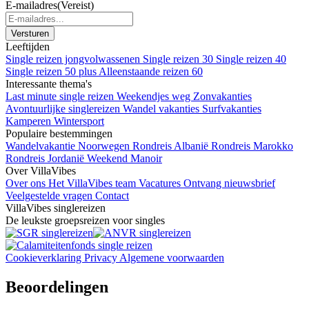
E-mailadres
(Vereist)
Leeftijden
Single reizen jongvolwassenen
Single reizen 30
Single reizen 40
Single reizen 50 plus
Alleenstaande reizen 60
Interessante thema's
Last minute single reizen
Weekendjes weg
Zonvakanties
Avontuurlijke singlereizen
Wandel vakanties
Surfvakanties
Kamperen
Wintersport
Populaire bestemmingen
Wandelvakantie Noorwegen
Rondreis Albanië
Rondreis Marokko
Rondreis Jordanië
Weekend Manoir
Over VillaVibes
Over ons
Het VillaVibes team
Vacatures
Ontvang nieuwsbrief
Veelgestelde vragen
Contact
VillaVibes singlereizen
De leukste groepsreizen voor singles
Cookieverklaring
Privacy
Algemene voorwaarden
Beoordelingen