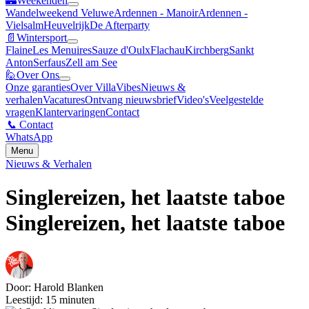
🏰
Weekenden
Wandelweekend Veluwe
Ardennen - Manoir
Ardennen -
Vielsalm
Heuvelrijk
De Afterparty
📄
Wintersport
Flaine
Les Menuires
Sauze d'Oulx
Flachau
Kirchberg
Sankt
Anton
Serfaus
Zell am See
🙋
Over Ons
Onze garanties
Over VillaVibes
Nieuws &
verhalen
Vacatures
Ontvang nieuwsbrief
Video's
Veelgestelde
vragen
Klantervaringen
Contact
📞
Contact
WhatsApp
Menu
Nieuws & Verhalen
Singlereizen, het laatste taboe
Singlereizen, het laatste taboe
Door: Harold Blanken
Leestijd: 15 minuten