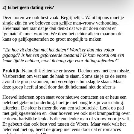
2) Is het geen dating-reis?
Deze horen we ook best vaak. Begrijpelijk. Want bij ons moet je
single zijn én we beloven een gelijke man-vrouw verhouding.
Helemaal niet raar dat je dan denkt dat we dit doen omdat er
‘gematcht’ moet worden. We doen het echter alleen maar om de
kans op gelijkgestemden zo groot mogelijk te maken.
“En hoe zit dat dan met het daten? Wordt er dan niet volop
gejaagd? Is het een geforceerde toestand? Ik kom vooral om een
leuke tijd te hebben, moet ik bang zijn voor dating-taferelen?”
Praktijk
: Natuurlijk zitten ze er tussen. Deelnemers met een missie.
Vastberaden om wat aan de haak te slaan. Soms zie je ze de eerste
avond de groep scannen, om vervolgens hun slag te slaan. Maar
deze groep heeft al snel door dat dit helemaal niet de sfeer is.
Hoewel iedereen open staat voor nieuwe contacten en er heus een
heleboel gebeurd onderling, hoef je niet bang te zijn voor dating-
taferelen. De sfeer is meer die van een schoolreisje. Leuk op pad
met gelijkgestemden en -daar hoeven we ook niet krampachtig over
te doen- hartstikke leuk als die ene leuke man of vrouw voor je valt.
Er gebeurt dan ook best veel tussen de Vibers. Maar vaak valt het
helemaal niet op, heeft de groep niet eens door dat er romances