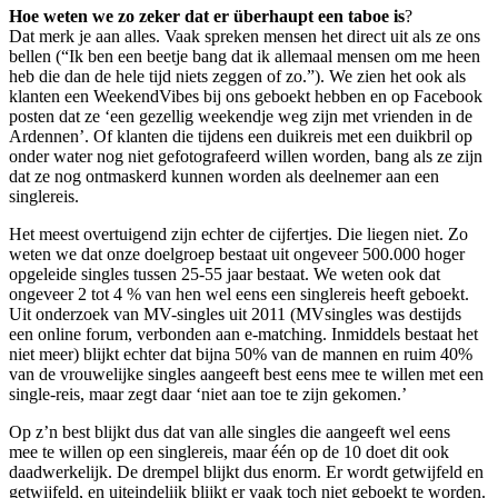
Hoe weten we zo zeker dat er überhaupt een taboe is
?
Dat merk je aan alles. Vaak spreken mensen het direct uit als ze ons
bellen (“Ik ben een beetje bang dat ik allemaal mensen om me heen
heb die dan de hele tijd niets zeggen of zo.”). We zien het ook als
klanten een WeekendVibes bij ons geboekt hebben en op Facebook
posten dat ze ‘een gezellig weekendje weg zijn met vrienden in de
Ardennen’. Of klanten die tijdens een duikreis met een duikbril op
onder water nog niet gefotografeerd willen worden, bang als ze zijn
dat ze nog ontmaskerd kunnen worden als deelnemer aan een
singlereis.
Het meest overtuigend zijn echter de cijfertjes. Die liegen niet. Zo
weten we dat onze doelgroep bestaat uit ongeveer 500.000 hoger
opgeleide singles tussen 25-55 jaar bestaat. We weten ook dat
ongeveer 2 tot 4 % van hen wel eens een singlereis heeft geboekt.
Uit onderzoek van MV-singles uit 2011 (MVsingles was destijds
een online forum, verbonden aan e-matching. Inmiddels bestaat het
niet meer) blijkt echter dat bijna 50% van de mannen en ruim 40%
van de vrouwelijke singles aangeeft best eens mee te willen met een
single-reis, maar zegt daar ‘niet aan toe te zijn gekomen.’
Op z’n best blijkt dus dat van alle singles die aangeeft wel eens
mee te willen op een singlereis, maar één op de 10 doet dit ook
daadwerkelijk. De drempel blijkt dus enorm. Er wordt getwijfeld en
getwijfeld, en uiteindelijk blijkt er vaak toch niet geboekt te worden.