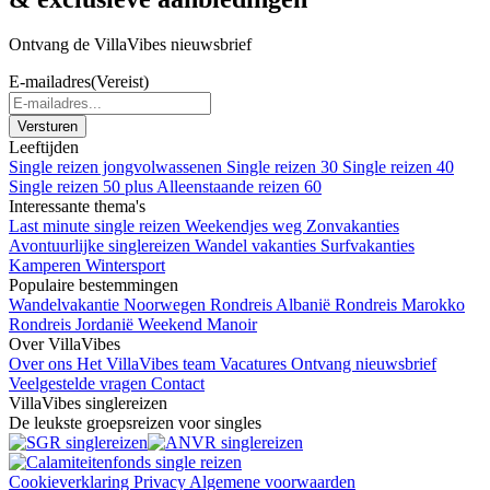
Ontvang de VillaVibes nieuwsbrief
E-mailadres
(Vereist)
Leeftijden
Single reizen jongvolwassenen
Single reizen 30
Single reizen 40
Single reizen 50 plus
Alleenstaande reizen 60
Interessante thema's
Last minute single reizen
Weekendjes weg
Zonvakanties
Avontuurlijke singlereizen
Wandel vakanties
Surfvakanties
Kamperen
Wintersport
Populaire bestemmingen
Wandelvakantie Noorwegen
Rondreis Albanië
Rondreis Marokko
Rondreis Jordanië
Weekend Manoir
Over VillaVibes
Over ons
Het VillaVibes team
Vacatures
Ontvang nieuwsbrief
Veelgestelde vragen
Contact
VillaVibes singlereizen
De leukste groepsreizen voor singles
Cookieverklaring
Privacy
Algemene voorwaarden