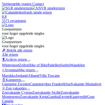
Veelgestelde vragen
Contact
8.8
5571 ervaringen
Groepsreizen
voor hoger opgeleide singles
Groepsreizen
voor hoger opgeleide singles
🔎
Bekijk alle reizen
Alle reizen
🏄
Actieve reizen
Wintersport
Zeilen
Hike of Bike
Padellen
Surfen
Wandelen
⭐️
Avontuurlijke reizen
Marokko
Jordanië
Albanië
Villa Toscane
📄
Kamperen
Glamping Zweden
Campingvibes Frankrijk
Surfvakantie Montalivet
🔆
Zon vakanties
Zonvakantie Cyprus
Zonvakantie Sicilië
Zonvakantie
Montenegro
Zonvakantie Kreta
Gambia
Egypte
Kaapverdië
Gran
Canaria