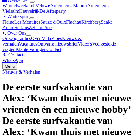
🏰
Weekenden
Wandelweekend Veluwe
Ardennen - Manoir
Ardennen -
Vielsalm
Heuvelrijk
De Afterparty
📄
Wintersport
Flaine
Les Menuires
Sauze d'Oulx
Flachau
Kirchberg
Sankt
Anton
Serfaus
Zell am See
🙋
Over Ons
Onze garanties
Over VillaVibes
Nieuws &
verhalen
Vacatures
Ontvang nieuwsbrief
Video's
Veelgestelde
vragen
Klantervaringen
Contact
📞
Contact
WhatsApp
Menu
Nieuws & Verhalen
De eerste surfvakantie van
Alex: ‘Kwam thuis met nieuwe
vrienden én een nieuwe hobby’
De eerste surfvakantie van
Alex: ‘Kwam thuis met nieuwe