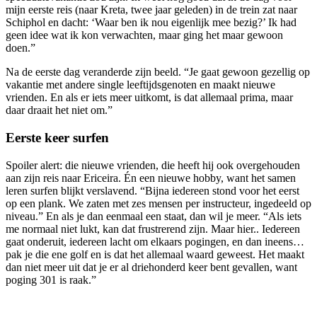
mijn eerste reis (naar Kreta, twee jaar geleden) in de trein zat naar
Schiphol en dacht: ‘Waar ben ik nou eigenlijk mee bezig?’ Ik had
geen idee wat ik kon verwachten, maar ging het maar gewoon
doen.”
Na de eerste dag veranderde zijn beeld. “Je gaat gewoon gezellig op
vakantie met andere single leeftijdsgenoten en maakt nieuwe
vrienden. En als er iets meer uitkomt, is dat allemaal prima, maar
daar draait het niet om.”
Eerste keer surfen
Spoiler alert: die nieuwe vrienden, die heeft hij ook overgehouden
aan zijn reis naar Ericeira. Én een nieuwe hobby, want het samen
leren surfen blijkt verslavend. “Bijna iedereen stond voor het eerst
op een plank. We zaten met zes mensen per instructeur, ingedeeld op
niveau.” En als je dan eenmaal een staat, dan wil je meer. “Als iets
me normaal niet lukt, kan dat frustrerend zijn. Maar hier.. Iedereen
gaat onderuit, iedereen lacht om elkaars pogingen, en dan ineens…
pak je die ene golf en is dat het allemaal waard geweest. Het maakt
dan niet meer uit dat je er al driehonderd keer bent gevallen, want
poging 301 is raak.”